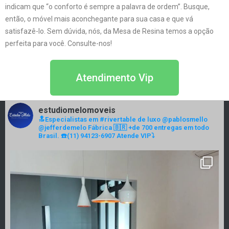
indicam que “o conforto é sempre a palavra de ordem”. Busque,
então, o móvel mais aconchegante para sua casa e que vá
satisfazê-lo. Sem dúvida, nós, da Mesa de Resina temos a opção
perfeita para você. Consulte-nos!
Atendimento Vip
estudiomelomoveis
🔝Especialistas em #rivertable de luxo
@pablosmello
@jefferdemelo
Fábrica 🇧🇷 +de 700 entregas em todo
Brasil.
☎️(11) 94123-6907 Atende VIP⤵️