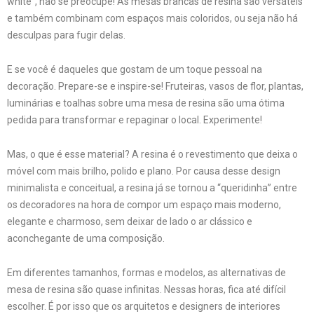
white”, não se preocupe! As mesas brancas de resina são versáteis
e também combinam com espaços mais coloridos, ou seja não há
desculpas para fugir delas.
E se você é daqueles que gostam de um toque pessoal na
decoração. Prepare-se e inspire-se! Fruteiras, vasos de flor, plantas,
luminárias e toalhas sobre uma mesa de resina são uma ótima
pedida para transformar e repaginar o local. Experimente!
Mas, o que é esse material? A resina é o revestimento que deixa o
móvel com mais brilho, polido e plano. Por causa desse design
minimalista e conceitual, a resina já se tornou a “queridinha” entre
os decoradores na hora de compor um espaço mais moderno,
elegante e charmoso, sem deixar de lado o ar clássico e
aconchegante de uma composição.
Em diferentes tamanhos, formas e modelos, as alternativas de
mesa de resina são quase infinitas. Nessas horas, fica até difícil
escolher. É por isso que os arquitetos e designers de interiores